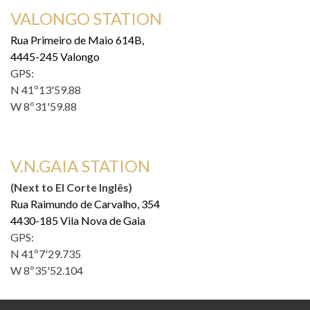
VALONGO STATION
Rua Primeiro de Maio 614B,
4445-245 Valongo
GPS:
N 41º13'59.88
W 8º31'59.88
V.N.GAIA STATION
(Next to El Corte Inglês)
Rua Raimundo de Carvalho, 354
4430-185 Vila Nova de Gaia
GPS:
N 41º7'29.735
W 8º35'52.104