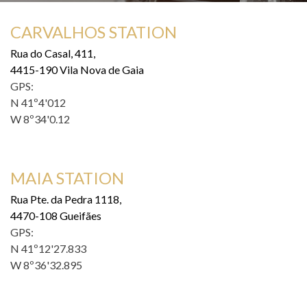
CARVALHOS STATION
Rua do Casal, 411,
4415-190 Vila Nova de Gaia
GPS:
N 41º4'012
W 8º34'0.12
MAIA STATION
Rua Pte. da Pedra 1118,
4470-108 Gueifães
GPS:
N 41º12'27.833
W 8º36'32.895