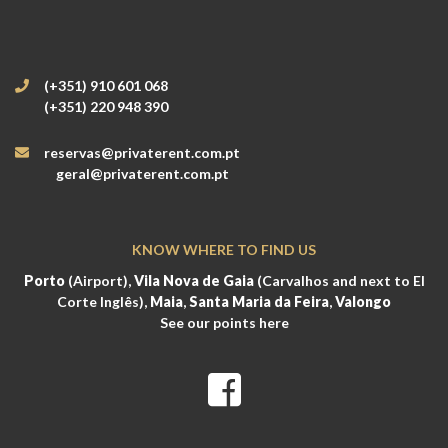
(+351) 910 601 068
(+351) 220 948 390
reservas@privaterent.com.pt
geral@privaterent.com.pt
KNOW WHERE TO FIND US
Porto
(Airport),
Vila Nova de Gaia
(Carvalhos and next to El
Corte Inglês),
Maia
,
Santa Maria da Feira
,
Valongo
See our points here