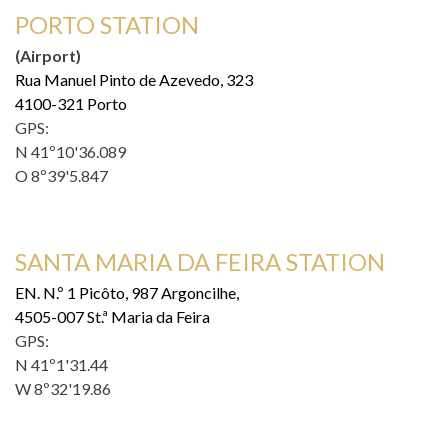
PORTO STATION
(Airport)
Rua Manuel Pinto de Azevedo, 323
4100-321 Porto
GPS:
N 41º10'36.089
O 8º39'5.847
SANTA MARIA DA FEIRA STATION
EN. N.º 1 Picôto, 987 Argoncilhe,
4505-007 St.ª Maria da Feira
GPS:
N 41º1'31.44
W 8º32'19.86