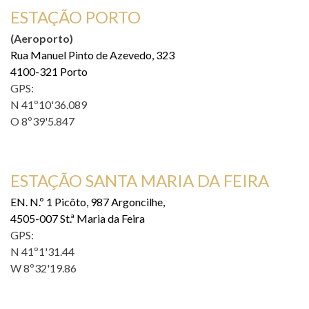
ESTAÇÃO PORTO
(Aeroporto)
Rua Manuel Pinto de Azevedo, 323
4100-321 Porto
GPS:
N 41º10'36.089
O 8º39'5.847
ESTAÇÃO SANTA MARIA DA FEIRA
EN. N.º 1 Picôto, 987 Argoncilhe,
4505-007 St.ª Maria da Feira
GPS:
N 41º1'31.44
W 8º32'19.86