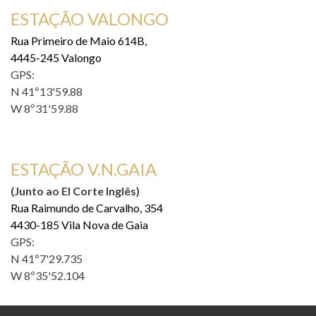
ESTAÇÃO VALONGO
Rua Primeiro de Maio 614B,
4445-245 Valongo
GPS:
N 41º13'59.88
W 8º31'59.88
ESTAÇÃO V.N.GAIA
(Junto ao El Corte Inglês)
Rua Raimundo de Carvalho, 354
4430-185 Vila Nova de Gaia
GPS:
N 41º7'29.735
W 8º35'52.104