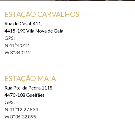
ESTAÇÃO CARVALHOS
Rua do Casal, 411,
4415-190 Vila Nova de Gaia
GPS:
N 41º4'012
W 8º34'0.12
ESTAÇÃO MAIA
Rua Pte. da Pedra 1118,
4470-108 Gueifães
GPS:
N 41º12'27.833
W 8º36'32.895