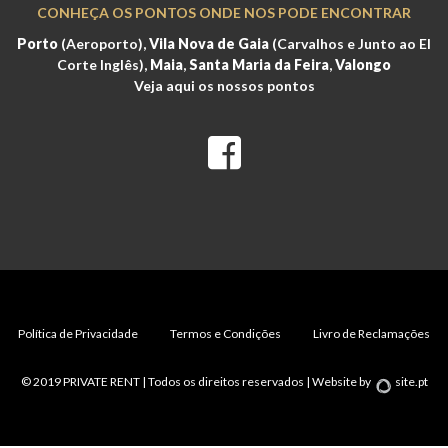
CONHEÇA OS PONTOS ONDE NOS PODE ENCONTRAR
Porto
(Aeroporto),
Vila Nova de Gaia
(Carvalhos e Junto ao El
Corte Inglês),
Maia
,
Santa Maria da Feira
,
Valongo
Veja aqui os nossos pontos
Política de Privacidade
Termos e Condições
Livro de Reclamações
© 2019 PRIVATE RENT | Todos os direitos reservados |
Website
by
site.pt