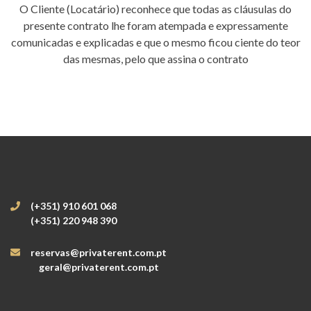
O Cliente (Locatário) reconhece que todas as cláusulas do
presente contrato lhe foram atempada e expressamente
comunicadas e explicadas e que o mesmo ficou ciente do teor
das mesmas, pelo que assina o contrato
(+351) 910 601 068
(+351) 220 948 390
reservas@privaterent.com.pt
geral@privaterent.com.pt